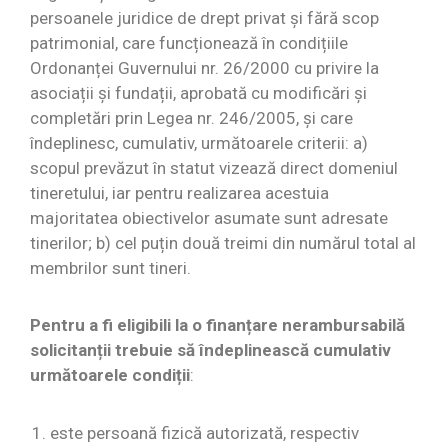
Întrebări
persoanele juridice de drept privat şi fără scop
frecvente
patrimonial, care funcționează în condițiile
Ordonanței Guvernului nr. 26/2000 cu privire la
asociații şi fundații, aprobată cu modificări şi
completări prin Legea nr. 246/2005, şi care
îndeplinesc, cumulativ, următoarele criterii: a)
scopul prevăzut în statut vizează direct domeniul
tineretului, iar pentru realizarea acestuia
majoritatea obiectivelor asumate sunt adresate
tinerilor; b) cel puțin două treimi din numărul total al
membrilor sunt tineri.
Pentru a fi eligibili la o finanțare nerambursabilă
solicitanții trebuie să îndeplinească cumulativ
următoarele condiții
:
este persoană fizică autorizată, respectiv