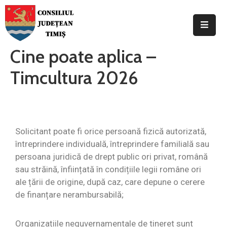
Buget
Cine poate aplica –
disponibil
Timcultura 2026
Cum
depui?
Cine
poate
Solicitant poate fi orice persoană fizică autorizată,
aplica?
întreprindere individuală, întreprindere familială sau
persoana juridică de drept public ori privat, română
Cheltuieli
sau străină, înființată în condițiile legii române ori
eligibile
ale țării de origine, după caz, care depune o cerere
de finanțare nerambursabilă;
Ce
finanțăm?
Organizațiile neguvernamentale de tineret sunt