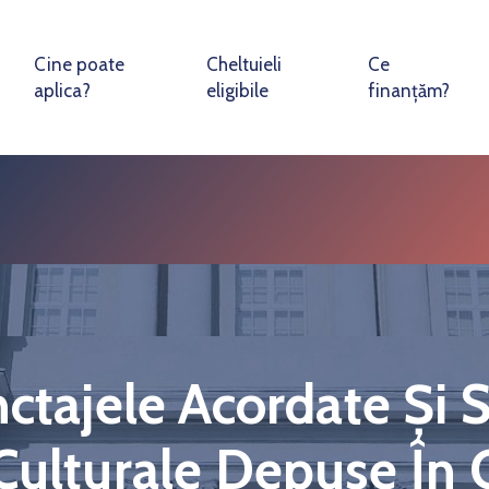
Cine poate
Cheltuieli
Ce
aplica?
eligibile
finanțăm?
nctajele Acordate Și
Culturale Depuse În 