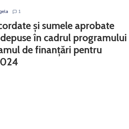
gela
1
acordate și sumele aprobate
e depuse în cadrul programului
mul de finanțări pentru
 2024